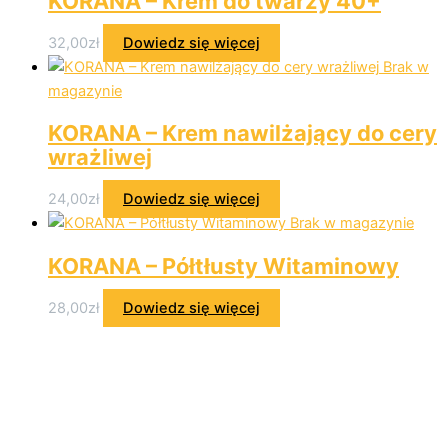
KORANA – Krem do twarzy 40+
32,00
zł
Dowiedz się więcej
Brak w
magazynie
KORANA – Krem nawilżający do cery
wrażliwej
24,00
zł
Dowiedz się więcej
Brak w magazynie
KORANA – Półtłusty Witaminowy
28,00
zł
Dowiedz się więcej