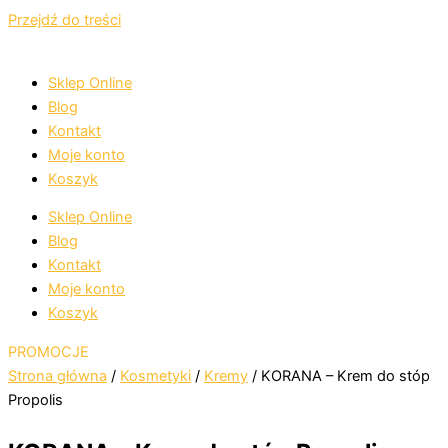
Przejdź do treści
Sklep Online
Blog
Kontakt
Moje konto
Koszyk
Sklep Online
Blog
Kontakt
Moje konto
Koszyk
PROMOCJE
Strona główna
/
Kosmetyki
/
Kremy
/ KORANA – Krem do stóp
Propolis