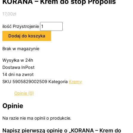
KORANA – Krem do stóp Propolis
17,00
zł
ilość Przystrojenie
Dodaj do koszyka
Brak w magazynie
Wysyłka w 24h
Dostawa InPost
14 dni na zwrot
SKU
5905829002509
Kategoria
Kremy
Opinie (0)
Opinie
Na razie nie ma opinii o produkcie.
Napisz pierwszą opinię o „KORANA – Krem do