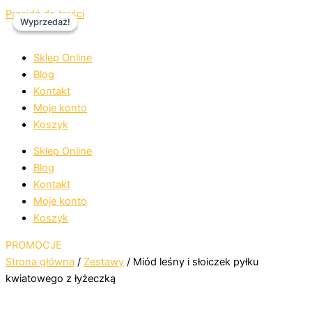
Przejdź do treści
Wyprzedaż!
Wyprzedaż!
Sklep Online
Blog
Kontakt
Moje konto
Koszyk
Sklep Online
Blog
Kontakt
Moje konto
Koszyk
PROMOCJE
Strona główna
/
Zestawy
/ Miód leśny i słoiczek pyłku
kwiatowego z łyżeczką