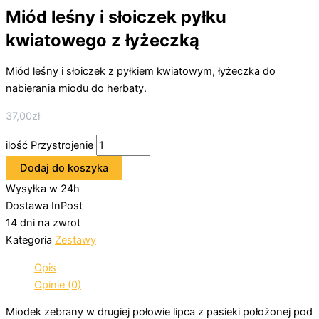
Miód leśny i słoiczek pyłku
kwiatowego z łyżeczką
Miód leśny i słoiczek z pyłkiem kwiatowym, łyżeczka do
nabierania miodu do herbaty.
37,00
zł
ilość Przystrojenie
Dodaj do koszyka
Wysyłka w 24h
Dostawa InPost
14 dni na zwrot
Kategoria
Zestawy
Opis
Opinie (0)
Miodek zebrany w drugiej połowie lipca z pasieki położonej pod