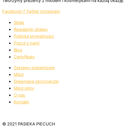
Tworzymy prezenty z miodem i kosmetykami na każdą okazję.
Facebook-f
Twitter
Instagram
Sklep
Regulamin sklepu
Polityka prywatności
Pracuj z nami
Blog
Certyfikaty
Zestawy prezentowe
Miód
Drewniane skrzyneczki
Miód pitny
O nas
Kontakt
© 2021 PASIEKA PIECUCH