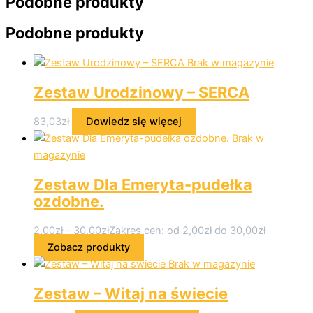
Podobne produkty
Podobne produkty
Brak w magazynie
Zestaw Urodzinowy – SERCA
83,03
zł
Dowiedz się więcej
Brak w
magazynie
Zestaw Dla Emeryta-pudełka
ozdobne.
2,00
zł
–
30,00
zł
Zakres cen: od 2,00zł do 30,00zł
Zobacz produkty
Brak w magazynie
Zestaw – Witaj na świecie