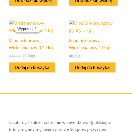
Dowiedz się więcej
Dowiedz się więcej
Pierwotna
Aktualna
cena
cena
Wyprzedaż!
Wyprzedaż!
wynosiła:
wynosi:
22,00zł.
20,00zł.
Miód nektarowy
Miód nektarowy
Wielokwiatowy 0,44 kg
Wielokwiatowy 1,0 kg
22,00
zł
20,00
zł
40,00
zł
Dodaj do koszyka
Dodaj do koszyka
Działamy lokalnie na terenie województwa Opolskiego,
tutaj prowadzimy pasiekę oraz oferujemy pozyskane