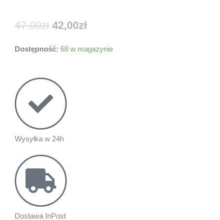
Pierwotna
Aktualna
47,00
zł
42,00
zł
cena
cena
wynosiła:
wynosi:
Dostępność:
68 w magazynie
47,00zł.
42,00zł.
Wysyłka w 24h
Dostawa InPost