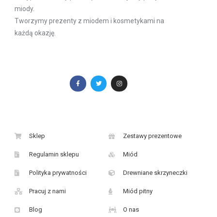
miody.
Tworzymy prezenty z miodem i kosmetykami na
każdą okazję.
F
T
I
a
w
n
c
i
s
e
t
t
b
t
a
o
e
g
o
r
r
k
a
-
m
f
Sklep
Zestawy prezentowe
Regulamin sklepu
Miód
Polityka prywatności
Drewniane skrzyneczki
Pracuj z nami
Miód pitny
Blog
O nas