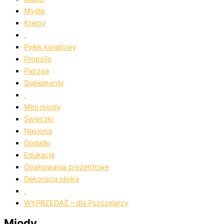
Mydła
Kremy
.
Pyłek kwiatowy
Propolis
Pierzga
Suplementy
.
Mini miody
Świeczki
Nasiona
Dodatki
Edukacja
Opakowania prezentowe
Dekoracja słoika
.
WYPRZEDAŻ – dla Pszczelarzy
Miody