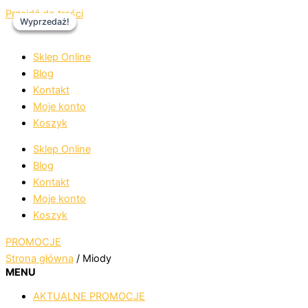
Przejdź do treści
Wyprzedaż!
Wyprzedaż!
Wyprzedaż!
Sklep Online
Blog
Kontakt
Moje konto
Koszyk
Sklep Online
Blog
Kontakt
Moje konto
Koszyk
PROMOCJE
Strona główna
/ Miody
MENU
AKTUALNE PROMOCJE