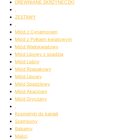
DREWNIANE SKRZYNECZKI
.
ZESTAWY
.
Miód z Cynamonem
Miód z Pyłkiem kwiatowym
Miód Wielokwiatowy
Miód Lipowy z spadzią
Miód Leśny
Miód Rzepakowy
Miód Lipowy
Miód Spadziowy
Miód Akacjowy
Miód Gryczany
.
Kosmetyki do kąpieli
Szampony
Balsamy
Maści