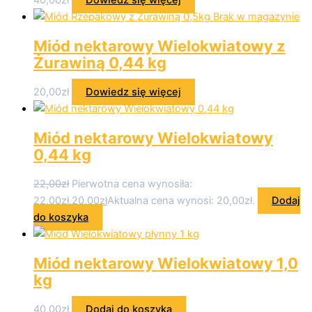
Brak w magazynie
Miód nektarowy Wielokwiatowy z
Żurawiną 0,44 kg
20,00
zł
Dowiedz się więcej
Miód nektarowy Wielokwiatowy
0,44 kg
22,00
zł
Pierwotna cena wynosiła:
22,00zł.
20,00
zł
Aktualna cena wynosi: 20,00zł.
Dodaj
do koszyka
Miód nektarowy Wielokwiatowy 1,0
kg
40,00
zł
Dodaj do koszyka