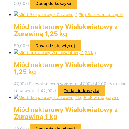
50,00
zł
Dodaj do koszyka
Brak w magazynie
Miód nektarowy Wielokwiatowy z
Żurawiną 1,25 kg
50,00
zł
Dowiedz się więcej
Miód nektarowy Wielokwiatowy
1,25 kg
47,00
zł
Pierwotna cena wynosiła: 47,00zł.
42,00
zł
Aktualna
cena wynosi: 42,00zł.
Dodaj do koszyka
Brak w magazynie
Miód nektarowy Wielokwiatowy z
Żurawiną 1 kg
40,00
zł
Dowiedz się więcej